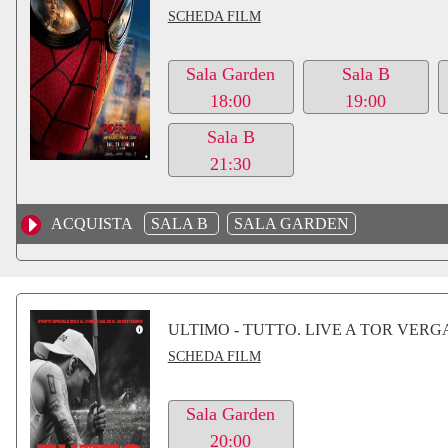
SCHEDA FILM
Sala Garden
Sala B
18:00
19:00
Sala B
21:30
ACQUISTA
SALA B
SALA GARDEN
ULTIMO - TUTTO. LIVE A TOR VERG
SCHEDA FILM
Sala Garden
20:00