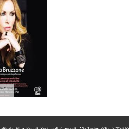
da Morire
isala, Film, Eventi, Spettacoli, Concerti - Via Torino 8/20 - 87036 